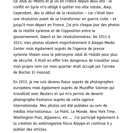
lle Jalal Al-Mamo et je vis en France depuis deux ans : le
conflit en Syrie m’a obligé à quitter ma ville natale, Alep.
Cependant, dès le début de la révolution – car c’était bien
une révolution avant de se transformer en guerre civile – et
jusqu’à mon départ en France, j’ai pris chaque jour des photos
de la réalité syrienne et de l’opposition entre le
gouvernement, Daesh et les révolutionnaires. De 2011 à
2013, mes photos allaient majoritairement à Aleppo Media
Center mais également auprès de l’agence de presse
syrienne Shaam sous le patronyme Jalal Al-Halabi pour plus
de sécurité. Il était en effet très dangereux de travailler sous
mon propre nom car mon quartier était occupé par l’armée
de Bachar El-Hassad.
En 2013, je me suis devenu fixeur auprès de photographes
européens mais également auprès de Muzaffar Salman qui
travaillait avec Reuters et qui m’a permis de devenir
photographe freelance auprès de cette agence
internationale. Mes photos ont été publiées au sein de
médias internationaux : Le Point, Le Monde, New York Time,
Washington Post, Aljazeera, etc … J’ai participé également à
la création du webmagazine Focus Aleppo et continue à y
publier des articles.