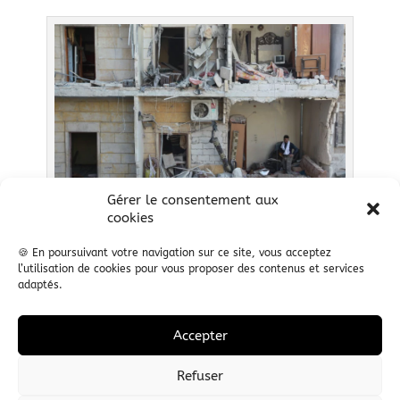
Gérer le consentement aux
cookies
© Jalal Al-Mamo
🍪 En poursuivant votre navigation sur ce site, vous acceptez
l’utilisation de cookies pour vous proposer des contenus et services
adaptés.
#
$
Précédent
Suivant
Accepter
Refuser
© 2014 ADDC I
MENTIONS LEGALES
I
PLAN DU SITE
I