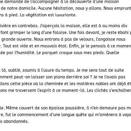
 me demande de l’accompagner à la découverte d’une maison
de notre domicile. Aucune hésitation, nous y allons. Nous emprun
ns à pied. La végétation est luxuriante.
ivière en contrebas. J’aperçois la maison, elle est à au moins dix
ont grimper le long d’une falaise. Une fois devant, je reste ébahi
te grande ouverte. Nous entrons à pas de velours, l’angoisse nous
r. Tout est vide et en mauvais état. Enfin, je le pensais à ce mome
flée par l’humidité. Le parquet craque sous mes pieds. Quelle
!
 là, oublié, soumis à l’usure du temps. Je me sens tout de suite
mment peut-on laisser son piano derrière soi ? Je ne l’avais pas
, dans cette pièce où la cheminée et les matières nobles ont déjà é
ons me traversent l’esprit à ce moment-là. Les clichés s’enchaînen
le. Même couvert de son épaisse poussière, il n’en demeure pas m
e, fut le commencement d’une longue quête qui m’amènera à voy
os abandonnés.