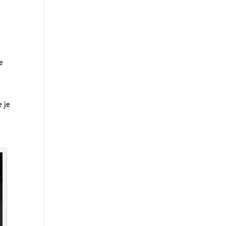
e
 je