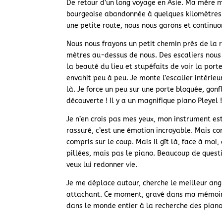
De retour d’un long voyage en Asie. Ma mère
bourgeoise abandonnée à quelques kilomètres 
une petite route, nous nous garons et continuo
Nous nous frayons un petit chemin près de la r
mètres au-dessus de nous. Des escaliers nous f
la beauté du lieu et stupéfaits de voir la por
envahit peu à peu. Je monte l’escalier intérieu
là. Je force un peu sur une porte bloquée, gon
découverte ! Il y a un magnifique piano Pleyel 
Je n’en crois pas mes yeux, mon instrument est
rassuré, c’est une émotion incroyable. Mais co
compris sur le coup. Mais il gît là, face à moi
pillées, mais pas le piano. Beaucoup de questi
veux lui redonner vie.
Je me déplace autour, cherche le meilleur ang
attachant. Ce moment, gravé dans ma mémoir
dans le monde entier à la recherche des pian