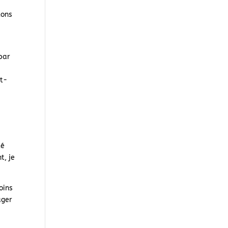
tons
 par
nt-
té
t, je
oins
ager