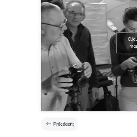
Cliq
mar
#
Précédent