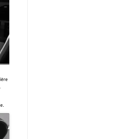
ière
,
re.