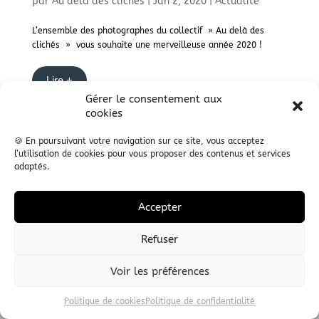
par
Au delà des clichés
|
Jan 2, 2020
|
Actualité
L’ensemble des photographes du collectif » Au delà des
clichés » vous souhaite une merveilleuse année 2020 !
Lire +
Gérer le consentement aux
cookies
🍪 En poursuivant votre navigation sur ce site, vous acceptez
© 2014 ADDC I
MENTIONS LEGALES
I
PLAN DU SITE
I
l’utilisation de cookies pour vous proposer des contenus et services
adaptés.
Accepter
Refuser
Voir les préférences
Politique de cookies
Politique de confidentialité