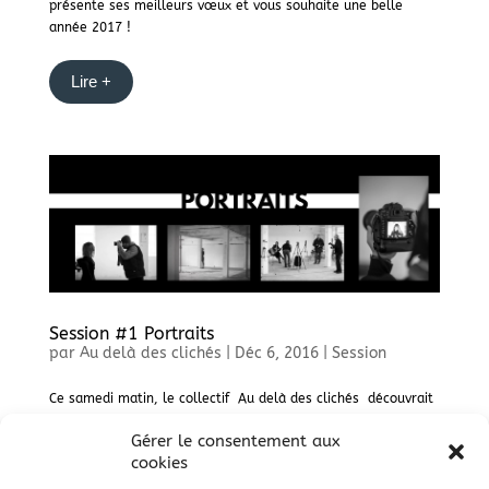
présente ses meilleurs vœux et vous souhaite une belle
année 2017 !
Lire +
Session #1 Portraits
par
Au delà des clichés
|
Déc 6, 2016
|
Session
Ce samedi matin, le collectif Au delà des clichés découvrait
le lieu extraordinaire du shooting de la première session
Gérer le consentement aux
Portraits, une ancienne usine transformée en galerie d’art
cookies
éphémère à la saison estivale. Muni de notre matériel, boites
à lumière,...