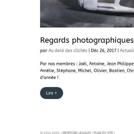
Regards photographiques
par
Au delà des clichés
|
Déc 26, 2017
|
Actual
Par nos membres : Joël, Antoine, Jean Philippe
Amélie, Stéphane, Michel, Olivier, Bastien, Ch
d’année !
Lire +
© 2014 ADDC I
MENTIONS LEGALES
I
PLAN DU SITE
I